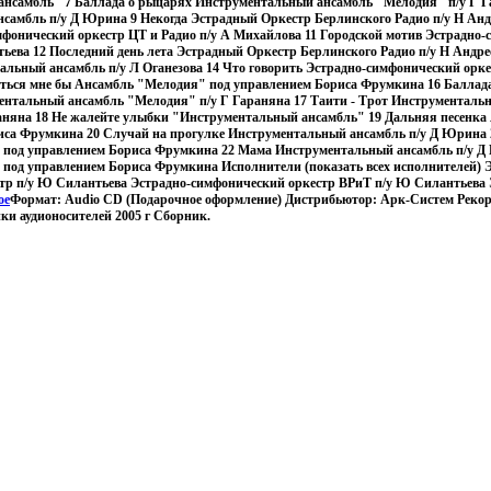
нсамбль" 7 Баллада о рыцарях Инструментальный ансамбль "Мелодия" п/у Г 
самбль п/у Д Юрина 9 Некогда Эстрадный Оркестр Берлинского Радио п/у Н Андр
фонический оркестр ЦТ и Радио п/у А Михайлова 11 Городской мотив Эстрадно
ьева 12 Последний день лета Эстрадный Оркестр Берлинского Радио п/у Н Андре
альный ансамбль п/у Л Оганезова 14 Что говорить Эстрадно-симфонический орке
аться мне бы Ансамбль "Мелодия" под управлением Бориса Фрумкина 16 Баллада
ентальный ансамбль "Мелодия" п/у Г Гараняна 17 Таити - Трот Инструменталь
аняна 18 Не жалейте улыбки "Инструментальный ансамбль" 19 Дальняя песенк
иса Фрумкина 20 Случай на прогулке Инструментальный ансамбль п/у Д Юрина 
под управлением Бориса Фрумкина 22 Мама Инструментальный ансамбль п/у Д
под управлением Бориса Фрумкина Исполнители (показать всех исполнителей) 
тр п/у Ю Силантьева Эстрадно-симфонический оркестр ВРиТ п/у Ю Силантьева 
ое
Формат: Audio CD (Подарочное оформление) Дистрибьютор: Арк-Систем Реко
и аудионосителей 2005 г Сборник.