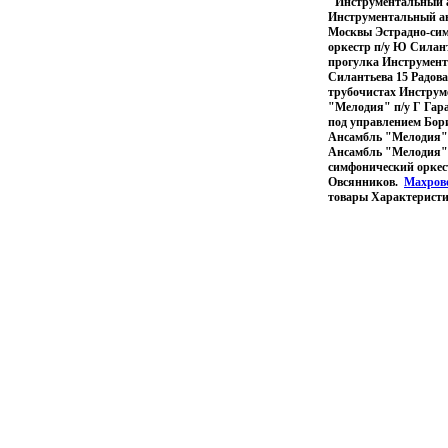
"Инструментальный а
Инструментальный ан
Москвы Эстрадно-сим
оркестр п/у Ю Силант
прогулка Инструмент
Силантьева 15 Радов
трубочистах Инструм
"Мелодия" п/у Г Гар
под управлением Бор
Ансамбль "Мелодия" 
Ансамбль "Мелодия" 
симфонический оркес
Овсянников.
Махров
товары Характеристик