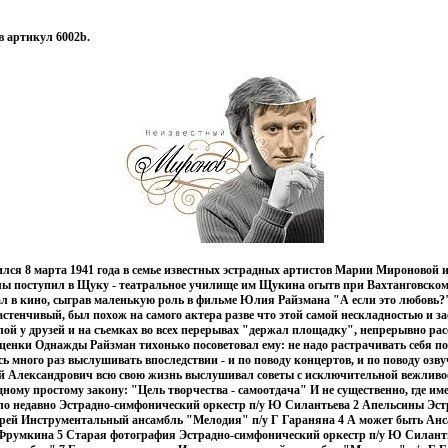
 артикул 6002b.
лся 8 марта 1941 года в семье известных эстрадных артистов Марии Мироновой 
ы поступил в Щуку - театральное училище им Щукина огытв при Вахтанговском
ал в кино, сыграв маленькую роль в фильме Юлия Райзмана "А если это любовь
астенчивый, был похож на самого актера разве что этой самой нескладностью и 
ой у друзей и на съемках во всех перерывах "держал площадку", непрерывно ра
енки Однажды Райзман тихонько посоветовал ему: не надо растрачивать себя по
 много раз выслушивать впоследствии - и по поводу концертов, и по поводу озв
 Александрович всю свою жизнь выслушивал советы с исключительной вежливос
дному простому закону: "Цель творчества - самоотдача" И не существенно, где и
ло недавно Эстрадно-симфонический оркестр п/у Ю Силантьева 2 Апельсины Эст
рей Инструментальный ансамбль "Мелодия" п/у Г Гараняна 4 А может быть Ан
Фрумкина 5 Старая фотография Эстрадно-симфонический оркестр п/у Ю Силант