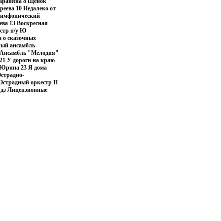
Гараняна 8 Щенок
еева 10 Недалеко от
-симфонический
ева 13 Воскресная
стр п/у Ю
 о сказочных
ный ансамбль
а Ансамбль "Мелодия"
21 У дороги на краю
 Юрина 23 Я дома
Эстрадно-
Эстрадный оркестр П
рдз Лицензионные