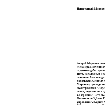
Неизвестный Миронов
Андрей Миронов роди
Менакера После школ
студентом дебютиров
Петя, нескладный и з
со школы был заводил
показывая смешные сц
Миронову приходилось
мультфильмов Андрей
делал, подчинялось о
Содержание 1 Это бы
Овсянников 3 Джон Г
управлением Бориса 