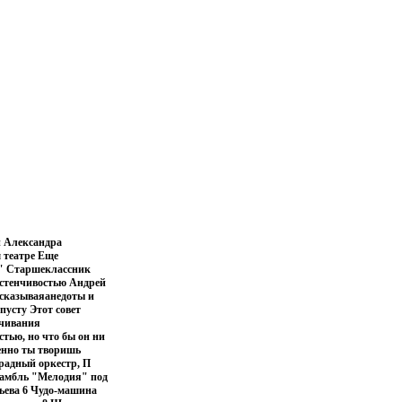
и Александра
 театре Еще
?" Старшеклассник
застенчивостью Андрей
ссказываяанедоты и
пусту Этот совет
учивания
тью, но что бы он ни
менно ты творишь
радный оркестр, П
самбль "Мелодия" под
ьева 6 Чудо-машина