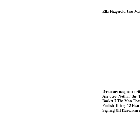
Ella Fitzgerald Jazz M
Издание содержит неб
Ain't Got Nothin' But 
Basket 7 The Man That
Foolish Things 12 Hea
Signing Off Исполнит