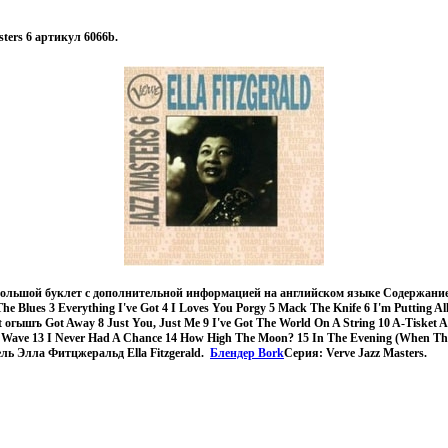
asters 6 артикул 6066b.
ольшой буклет с дополнительной информацией на английском языке Содержание 1
The Blues 3 Everything I've Got 4 I Loves You Porgy 5 Mack The Knife 6 I'm Putting A
 огышъ Got Away 8 Just You, Just Me 9 I've Got The World On A String 10 A-Tisket A
t Wave 13 I Never Had A Chance 14 How High The Moon? 15 In The Evening (When T
ель Элла Фитцжеральд Ella Fitzgerald.
Блендер Bork
Серия: Verve Jazz Masters.