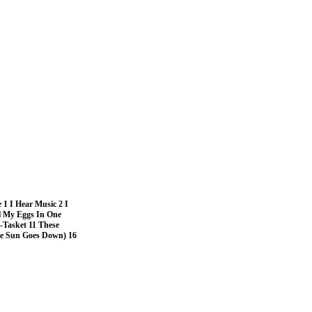
 I Hear Music 2 I
ll My Eggs In One
-Tasket 11 These
he Sun Goes Down) 16