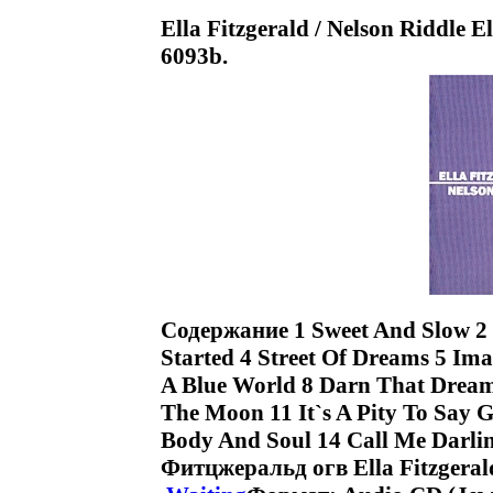
Ella Fitzgerald / Nelson Riddle 
6093b.
Содержание 1 Sweet And Slow 2 
Started 4 Street Of Dreams 5 Ima
A Blue World 8 Darn That Dream
The Moon 11 It`s A Pity To Say
Body And Soul 14 Call Me Darli
Фитцжеральд огв Ella Fitzgeral