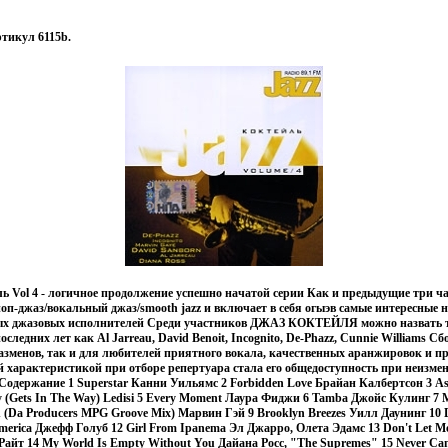
ртикул 6115b.
ь Vol 4 - логичное продолжение успешно начатой серии Как и предыдущие три ча
поп-джаз/вокальный джаз/smooth jazz и включает в себя огыэв самые интересные 
ых джазовых исполнителей Среди участников ДЖАЗ КОКТЕЙЛЯ можно назвать т
следних лет как Al Jarreau, David Benoit, Incognito, De-Phazz, Cunnie Williams 
зменов, так и для любителей приятного вокала, качественных аранжировок и п
й характеристикой при отборе репертуара стала его общедоступность при неизме
одержание 1 Superstar Канни Уильямс 2 Forbidden Love Брайан Калбертсон 3 Ast
ty (Gets In The Way) Ledisi 5 Every Moment Лаура Фиджи 6 Tamba Джойс Кулинг 7 M
On (Da Producers MPG Groove Mix) Марвин Гэй 9 Brooklyn Breezes Уилл Даунинг 10 
America Джефф Голуб 12 Girl From Ipanema Эл Джарро, Олета Эдамс 13 Don't Let Me
Райт 14 My World Is Empty Without You Дайана Росс, "The Supremes" 15 Never Ca