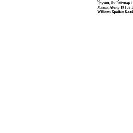
Грузин, Ли Райтнор 
Минди Абаир 19 It's 
Williams Брайан Калб