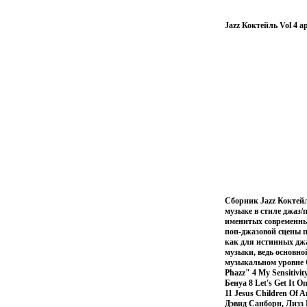
Jazz Коктейль Vol 4 а
Сборник Jazz Коктейл
музыке в стиле джаз/
именитых современн
поп-джазовой сцены по
как для истинных джа
музыки, ведь основно
музыкальном уровне С
Phazz" 4 My Sensitivi
Бенуа 8 Let's Get It 
11 Jesus Children Of 
Дэвид Санборн, Лизз 