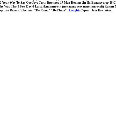
16 Your Way To Say Goodbye Тилл Броннер 17 Mon Homme Ди Ди Бриджуотер 18 C
The Way That I Feel David Lanz Исполнители (показать всех исполнителей) Канни
ертсон Brian Culbertson "De-Phazz" "De Phazz".
Laughin
Серия: Jazz Коктейль.