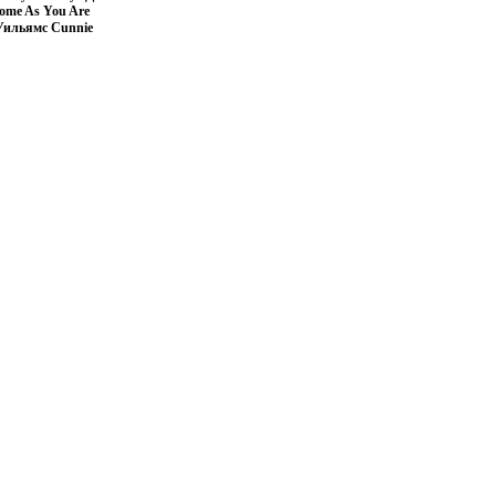
ome As You Are
 Уильямс Cunnie