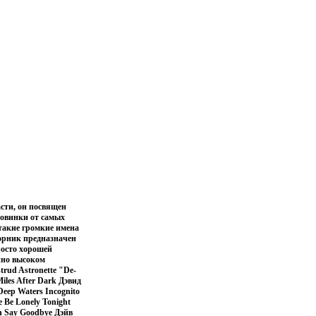
сти, он посвящен
новинки от самых
акие громкие имена
Сборник предназначен
росто хорошей
нно высоком
rud Astronette "De-
iles After Dark Дэвид
Deep Waters Incognito
 Be Lonely Tonight
n Say Goodbye Дэйв