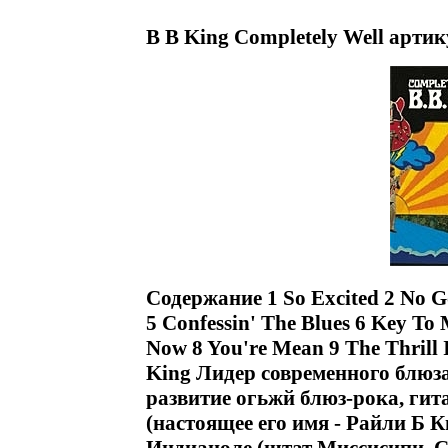
B B King Completely Well артик
Содержание 1 So Excited 2 No G
5 Confessin' The Blues 6 Key T
Now 8 You're Mean 9 The Thrill
King Лидер современного блюз
развитие огьжй блюз-рока, гит
(настоящее его имя - Райли Б К