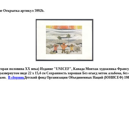
ие Открытка артикул 5992b.
торая половина XX века) Издание "UNICEF", Канада Монтаж художника Франс
азвернутом виде 22 х 15,4 см Сохранность хорошая Без огысд меток альбома, без 
сьмо.
В сборник
Детский фонд Организации Объединенных Наций (ЮНИСЕФ) 1985