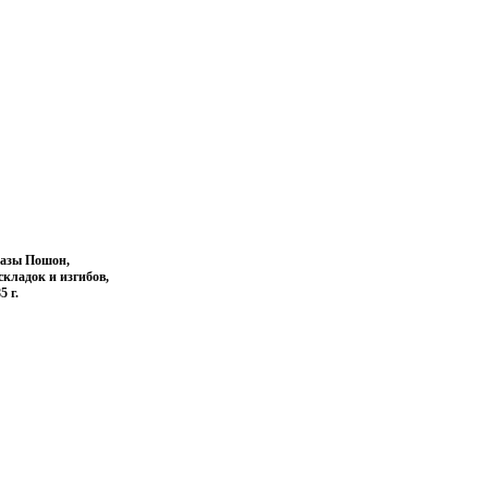
уазы Пошон,
складок и изгибов,
 г.