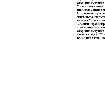
Открытка выпущена в 
Уголки слегка потер
Штемпель 7 Щенки спа
Сохранность хорошая
фокстерьера Открытка
хорошая Уголки слег
Западной Европе (пер
слегка потерты, пра
Открытка выпущена в 
латинских букв "B" и
Временные пятна Пис