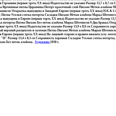
Германии (первая треть ХХ века) Издательство не указано Размер 13,7 х 8,7 см
ты Временные пятна Царапины Потерт красочный слой Письмо Метки альбома М
ниеля Открытка выпущена в Западной Европе (первая треть ХХ века) H K & Co 
 Пятна Уголки слегка потерты Складки Письмо Метки альбома Марка Штемпел
 выпущена в Европе (первая терть ХХ века) Издательство не указано Размер 13,7
ка потерты Пятна Письмо Без меток альбома Марка Штемпели 9 Два бракка От
вая треть ХХ века) Издательство не указано Размер 13,9 х 8,9 см Сохранность хо
вый верхний расщеплен и заломан Пятна Письмо Метки альбома Марки Штемпель 
Европе (первая треть ХХ века) На лицевой стороне в правом нижнем углу логот
 "H" Размер 13,4 х 8,3 см Сохранность хорошая Складки Уголки слегка потерты,
ьмо Без меток альбома.
Художник:
1930 г.