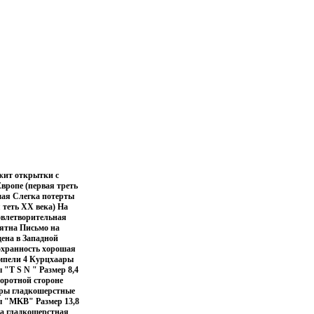
жит открытки с
вропе (первая треть
ошая Слегка потерты
теть ХХ века) На
довлетворительная
пятна Письмо на
ена в Западной
Сохранность хорошая
емпели 4 Курцхаары
"T S N " Размер 8,4
боротной стороне
еры гладкошерстные
ы "MKB" Размер 13,8
са гладкошерстная