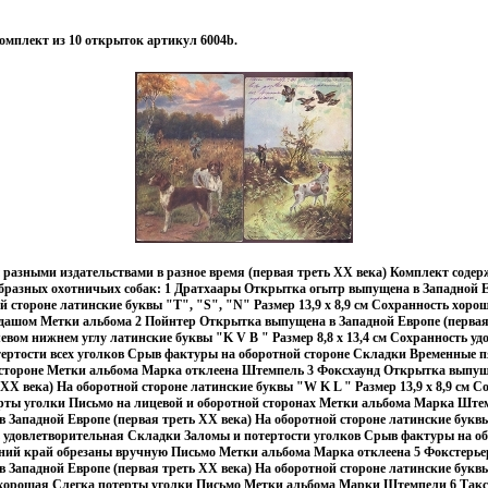
омплект из 10 открыток артикул 6004b.
азными издательствами в разное время (первая треть ХХ века) Комплект содер
бразных охотничьих собак: 1 Дратхаары Открытка огытр выпущена в Западной Е
й стороне латинские буквы "T", "S", "N" Размер 13,9 х 8,9 см Сохранность хор
дашом Метки альбома 2 Пойнтер Открытка выпущена в Западной Европе (первая 
левом нижнем углу латинские буквы "K V B " Размер 8,8 х 13,4 см Сохранность у
тертости всех уголков Срыв фактуры на оборотной стороне Складки Временные 
 стороне Метки альбома Марка отклеена Штемпель 3 Фоксхаунд Открытка выпущ
 ХХ века) На оборотной стороне латинские буквы "W K L " Размер 13,9 х 8,9 см 
рты уголки Письмо на лицевой и оборотной сторонах Метки альбома Марка Шт
Западной Европе (первая треть ХХ века) На оборотной стороне латинские буквы 
ь удовлетворительная Складки Заломы и потертости уголков Срыв фактуры на о
ий край обрезаны вручную Письмо Метки альбома Марка отклеена 5 Фокстерь
 Западной Европе (первая треть ХХ века) На оборотной стороне латинские букв
ь хорошая Слегка потерты уголки Письмо Метки альбома Марки Штемпели 6 Так