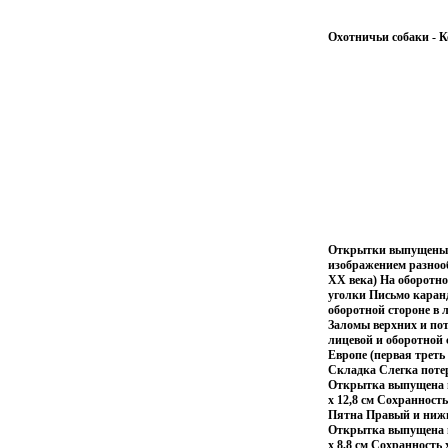
Охотничьи собаки - К
Открытки выпущены р
изображением разноо
ХХ века) На оборотно
уголки Письмо каран
оборотной стороне в 
Заломы верхних и по
лицевой и оборотной
Европе (первая треть
Складка Слегка поте
Открытка выпущена в 
х 12,8 см Сохранност
Пятна Правый и нижн
Открытка выпущена в
х 8,8 см Сохранност