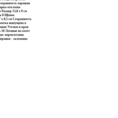
 Сохранность хорошая
арка отклеена
Размер 13,8 х 9 см
ь 8 Щенок
 х 8,5 см Сохранность
крытка выпущена в
рошая Уголки и края
10 Легавые на охоте
ип: переплетение
 правые - заломаны