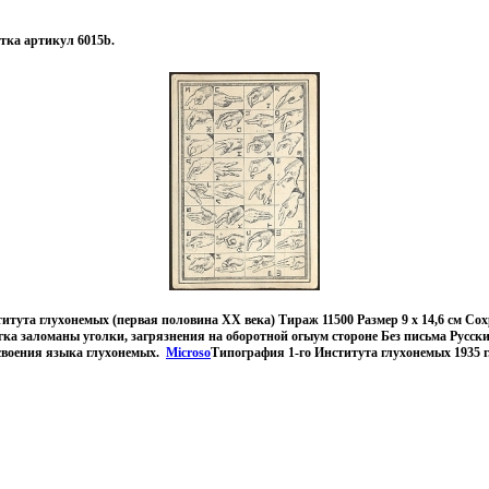
тка артикул 6015b.
итута глухонемых (первая половина ХХ века) Тираж 11500 Размер 9 х 14,6 см Со
гка заломаны уголки, загрязнения на оборотной огыум стороне Без письма Русск
освоения языка глухонемых.
Microso
Типография 1-го Института глухонемых 1935 г