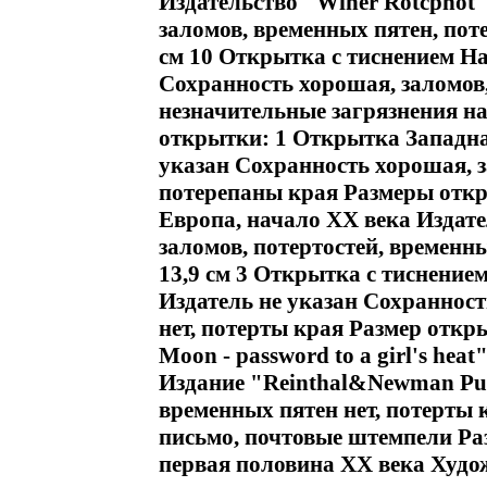
Издательство "Winer Rotcphot"
заломов, временных пятен, пот
см 10 Открытка с тиснением На
Сохранность хорошая, заломов,
незначительные загрязнения н
открытки: 1 Открытка Западна
указан Сохранность хорошая, з
потерепаны края Размеры откры
Европа, начало ХХ века Издате
заломов, потертостей, временн
13,9 см 3 Открытка с тиснение
Издатель не указан Сохранност
нет, потерты края Размер откры
Moon - password to a girl's he
Издание "Reinthal&Newman Pub
временных пятен нет, потерты 
письмо, почтовые штемпели Раз
первая половина ХХ века Худож