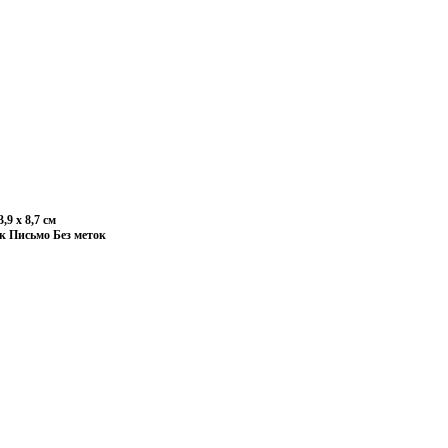
9 х 8,7 см
к Письмо Без меток