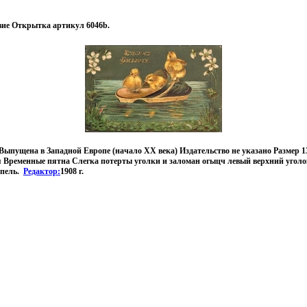
вие Открытка артикул 6046b.
ыпущена в Западной Европе (начало ХХ века) Издательство не указано Размер 13,
 Временные пятна Слегка потерты уголки и заломан огыцч левый верхний уголо
мпель.
Редактор:
1908 г.