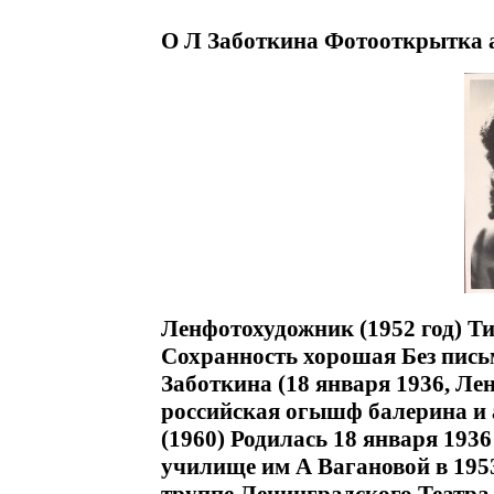
О Л Заботкина Фотооткрытка а
Ленфотохудожник (1952 год) Тир
Сохранность хорошая Без пис
Заботкина (18 января 1936, Ле
российская огышф балерина и
(1960) Родилась 18 января 193
училище им А Вагановой в 1953