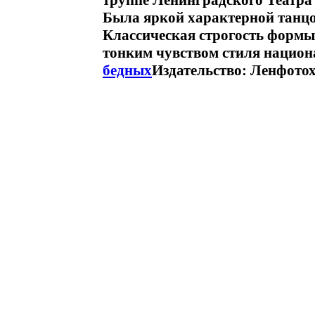
труппе Ленинградского Театра
Была яркой характерной танц
Классическая строгость формы 
тонким чувством стиля нацио
бедных
Издательство: Ленфотох