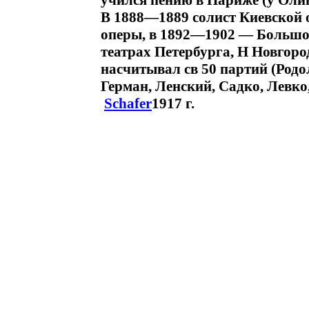
учился пению в Париже (у Олив
В 1888—1889 солист Киевской
оперы, в 1892—1902 — Большог
театрах Петербурга, Н Новгоро
насчитывал св 50 партий (Родо
Герман, Ленский, Садко, Левко,
Schafer
1917 г.