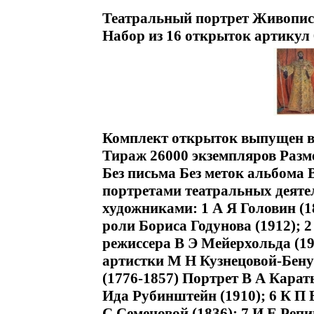
Театральный портрет Живопись
Набор из 16 открыток артикул 
Комплект открыток выпущен в 
Тираж 26000 экземпляров Разме
Без письма Без меток альбома
портретами театральных деят
художниками: 1 А Я Головин (
роли Бориса Годунова (1912); 2
режиссера В Э Мейерхольда (19
артистки М Н Кузнецовой-Бенуа
(1776-1857) Портрет В А Караты
Ида Рубинштейн (1910); 6 К П 
С Семеновой (1836); 7 И Е Реп