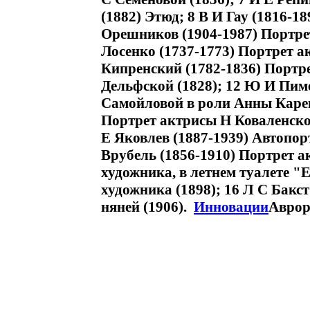
(1882) Этюд; 8 В И Гау (1816-1
Орешников (1904-1987) Портрет
Лосенко (1737-1773) Портрет а
Кипренский (1782-1836) Портр
Дельфской (1828); 12 Ю И Пим
Самойловой в роли Анны Карени
Портрет актрисы Н Коваленской
Е Яковлев (1887-1939) Автопор
Врубель (1856-1910) Портрет 
художника, в летнем туалете "
художника (1898); 16 Л С Бакст
няней (1906).
Инновации
Аврора