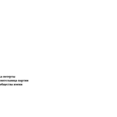
ка потерты
олнительница партии
 общества имени