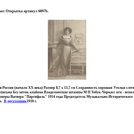
асс Открытка артикул 6097b.
России (начало ХХ века) Размер 8,7 х 13,7 см Сохранность хорошая Уголки слег
 письма Без меток альбома Владельческие штампы М П Тобук-Черкасс огм - исп
 оперы Вагнера "Парсифаль" 1914 года Председатель Музыкально-Исторического
ва.
В двухтомник
1910 г.