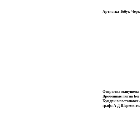
Артистка Тобук-Черк
Открытка выпущена в 
Временные пятна Без
Кундри в постановке
графа А Д Шеремете