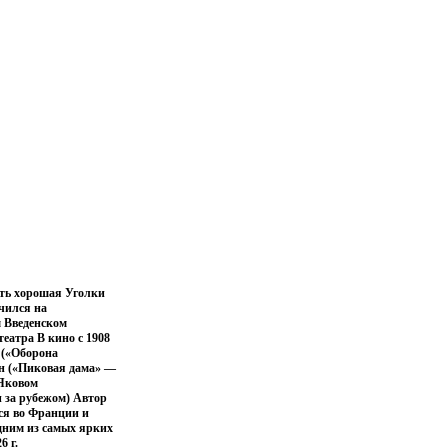
сть хорошая Уголки
чился на
м Введенском
еатра В кино с 1908
 («Оборона
нн («Пиковая дама» —
 Яковом
и за рубежом) Автор
лся во Франции и
дним из самых ярких
6 г.