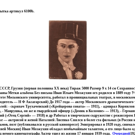
ытка артикул 6100b.
СССР, Грузия (первая половина ХХ века) Тираж 5000 Размер 9 х 14 см Сохранно
маны Метки альбома Без письма Иван Ильич Мозжухин огх родился в 1889 году У
те Московского университета, работал в провинциальных театрах, в московско
одитель — Н Ф Аксагарский) До 1917 года — актер Московского драматического т
лей: - скрипач Трухачевский («Крейцерова соната» — 1911), - адмирал Корнилов
, - Маврушка, он же и гвардейский офицер («Домик в Коломне» — 1913), - Герма
ский («Отец Сергий» — 1918) и др Работал в творческом содружестве с режиссером
е — актрисой и женой Наталией Лисенко Снялся в более ста фильмах (в России 
ьмов, поэт (публиковался в русской кинопрессе) Эмигрировал в 1920 году, снима
лией Москин) Иван Мозжухин обладал необычайным талантом, а его лицо было о
ц немого кинематографа Актер ушел из жизни 17 января 1939 года.
Очередной
192