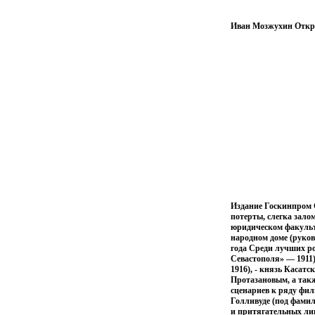
Иван Мозжухин Откр
Издание Госкинпром 
потерты, слегка зало
юридическом факульте
народном доме (руков
года Среди лучших ро
Севастополя» — 1911)
1916), - князь Касат
Протазановым, а такж
сценариев к ряду фил
Голливуде (под фами
и притягательных ли