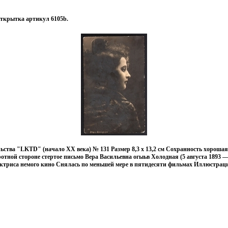
ткрытка артикул 6105b.
ьства "LKTD" (начало ХХ века) № 131 Размер 8,3 х 13,2 см Сохранность хороша
отной стороне стертое письмо Вера Васильевна огыьв Холодная (5 августа 1893 —
актриса немого кино Снялась по меньшей мере в пятидесяти фильмах Иллюстра