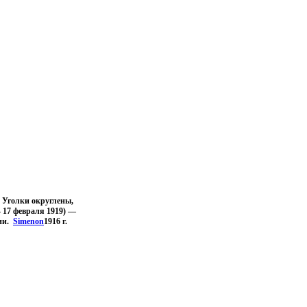
я Уголки округлены,
 17 февраля 1919) —
ции.
Simenon
1916 г.