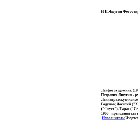
И П Яшугин Фотооткр
Ленфотохудожник (195
Петрович Яшугин - ру
Ленинградскую консер
Годунов; Досифей ("
("Фауст"), Тарас ("С
1965 - преподавател
Исполнитель:
Издател