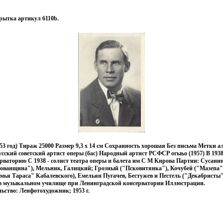
ытка артикул 6110b.
3 год) Тираж 25000 Размер 9,3 х 14 см Сохранность хорошая Без письма Метки а
сский советский артист оперы (бас) Народный артист РСФСР огыьо (1957) В 193
ваторию С 1938 - солист театра оперы и балета им С М Кирова Партии: Сусанин
Хованщина"), Мельник, Галицкий; Грозный ("Псковитянка"), Кочубей ("Мазепа"
емья Тараса" Кабалевского), Емельян Пугачев, Бестужев и Пестель ("Декабристы
ь в музыкальном училище при Ленинградской консерватории Иллюстрации.
ьство: Ленфотохудожник; 1953 г.