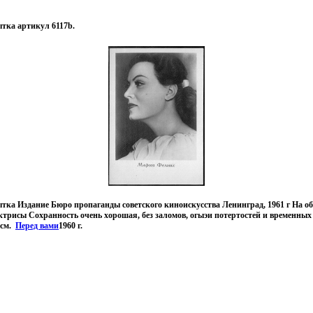
ка артикул 6117b.
ка Издание Бюро пропаганды советского киноискусства Ленинград, 1961 г На об
трисы Сохранность очень хорошая, без заломов, огыэи потертостей и временных
 см.
Перед вами
1960 г.