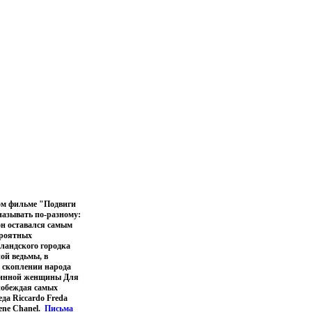
ом фильме "Подвиги
 называть по-разному:
 он оставался самым
ероятных
ландского городка
ной ведьмы, в
 скоплении народа
евинной женщины Для
 побеждая самых
да Riccardo Freda
ene Chanel.
Письма