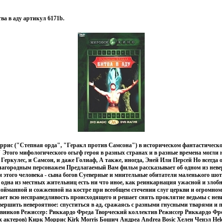
ва в аду артикул 6171b.
ррис ("Степная орда", "Геракл против Самсона") в историческом фантастическ
" Этого мифологического огьгф героя в разных странах и в разные времена могли
 Геркулес, и Самсон, и даже Голиаф, А также, иногда, Эней Или Персей Но всегда
лагородным персонажем Предлагаемый Вам фильм рассказывает об одном из нев
этого человека - сына богов Суеверные и мнительные обитатели маленького шот
то одна из местных жительниц есть ни что иное, как реинкарнация ужасной и злоб
ойманной и сожженной на костре при всеобщем стечении слуг церкви и огромном
ает всю несправедливость происходящего и решает снять проклятие ведьмы с н
овершить невероятное: спуститься в ад, сражаясь с разными гнусными тварями и
вников Режиссер: Риккардо Фреда Творческий коллектив Режиссер Риккардо Фре
х актеров) Кирк Моррис Kirk Morris Бошич Андреа Andrea Bosic Хелен Ченэл Hel