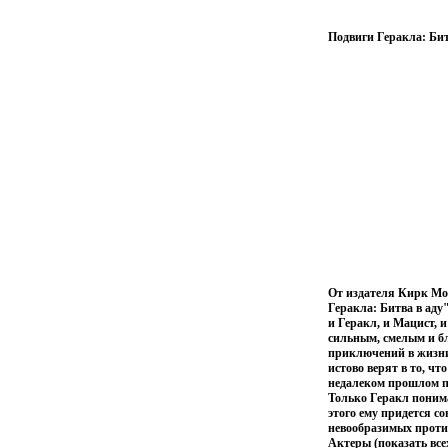
Подвиги Геракла: Бит
От издателя Кирк Мо
Геракла: Битва в аду
и Геракл, и Мацист, и
сильным, смелым и б
приключений в жизни 
истово верят в то, ч
недалеком прошлом п
Только Геракл поним
этого ему придется с
невообразимых проти
Актеры (показать все