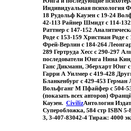
Юнга и последующие психотер
Индивидуальная психология Фр
18 Рудольф Каузен c 19-24 Вол
42-113 Райнер Шмидт c 114-132
Раттнер c 147-152 Аналитичес
Роде c 153-159 Христиан Роде c
Фрей-Верлин c 184-264 Леонгар
289 Гертруда Хесс c 290-297 А
последователи Юнга Нина Кинд
Ганс Дикманн, Эберхарт Юнг c
Гарри А Уилмер c 419-428 Дру
Бланкенбург c 429-453 Герман Л
Вольфганг М Пфайфер c 504-53
(показать всех авторов) Фран
Каузен.
Civiliz
Антология Издат
Суперобложка, 584 стр ISBN 5-8
3, 3-407-83042-4 Тираж: 4000 э