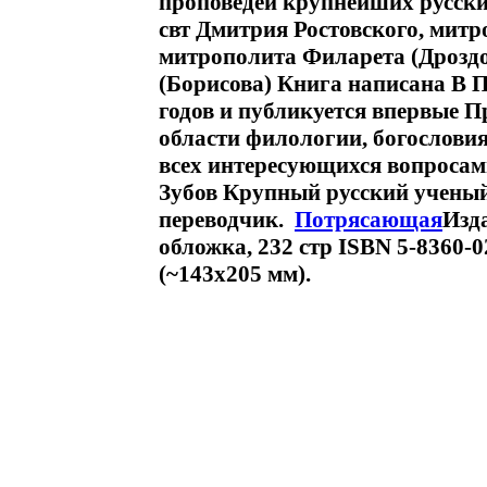
проповедей крупнейших русски
свт Дмитрия Ростовского, мит
митрополита Филарета (Дроздо
(Борисова) Книга написана В П 
годов и публикуется впервые П
области филологии, богословия
всех интересующихся вопросам
Зубов Крупный русский ученый,
переводчик.
Потрясающая
Изд
обложка, 232 стр ISBN 5-8360-0
(~143х205 мм).