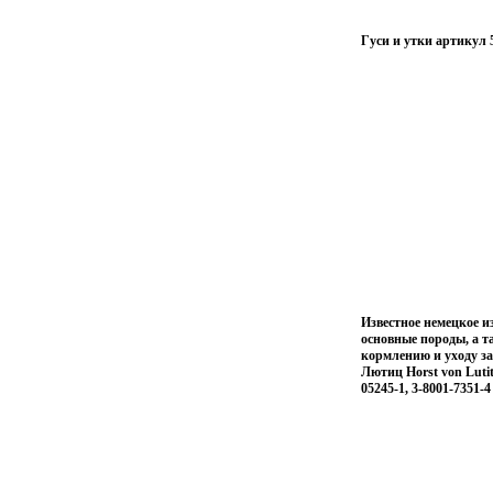
Гуси и утки артикул 
Известное немецкое и
основные породы, а 
кормлению и уходу за
Лютиц Horst von Luti
05245-1, 3-8001-7351-