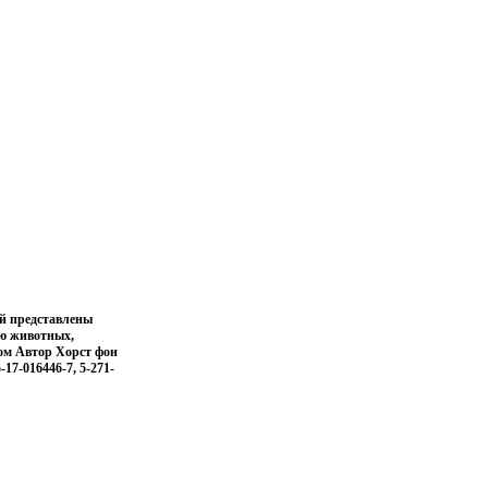
ой представлены
ию животных,
вом Автор Хорст фон
17-016446-7, 5-271-