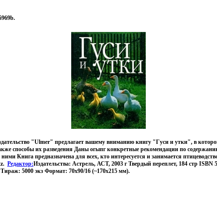
5969b.
здательство "Ulmer" предлагает вашему вниманию книгу "Гуси и утки", в котор
также способы их разведения Даны огыпг конкретные рекомендации по содержан
 ними Книга предназначена для всех, кто интересуется и занимается птицеводст
tz.
Редактор:
Издательства: Астрель, АСТ, 2003 г Твердый переплет, 184 стр ISBN 5-
4 Тираж: 5000 экз Формат: 70x90/16 (~170х215 мм).