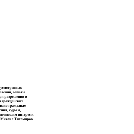
едусмотренных
влений, оплаты
ри разрешении в
и гражданских
вано гражданам -
ния, судьям,
оявляющим интерес к
а Михаил Тихомиров