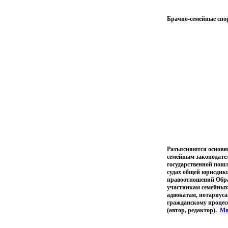
Брачно-семейные спо
Разъясняются основн
семейным законодате
государственной пош
судах общей юрисдик
правоотношений Обра
участникам семейных 
адвокатам, нотариус
гражданскому процес
(автор, редактор).
Мя