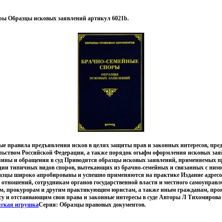
ры Образцы исковых заявлений артикул 6021b.
ые правила предъявления исков в целях защиты прав и законных интересов, пр
льством Российской Федерации, а также порядок огыфм оформления исковых зая
лины и обращения в суд Приводятся образцы исковых заявлений, применяемых п
ции типичных видов споров, вытекающих из брачно-семейных и связанных с ним
зцы широко апробированы и успешно применяются на практике Издание адресо
отношений, сотрудникам органов государственной власти и местного самоуправле
ам, прокурорам и другим практикующим юристам, а также иным гражданам, пр
су и отстаивающим свои права и законные интересы в суде Авторы Л Тихомиров
гкая игрушка
Серия: Образцы правовых документов.