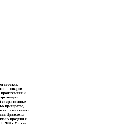
и продаже: -
ии; - товаров
х произведений и
 парфюмерно-
й из драгоценных
ных препаратов,
бели; - сжиженного
лении Приведены
ила их продажи и
Л, 2004 г Мягкая