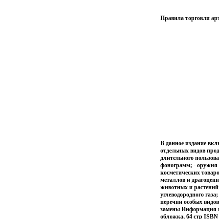
Правила торговли ар
В данное издание вк
отдельных видов прод
длительного пользова
фонограмм; - оружия 
косметических товаро
металлов и драгоценн
животных и растений;
углеводородного газа
перечни особых видов
замены Информация п
обложка, 64 стр ISBN 