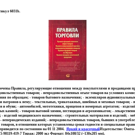
тикул 6031b.
лючены Правила, регулирующие отношения между покупателями и продавцами пр
овольственных товаров; - непродовольственных огыхе товаров на условиях комисс
ния по образцам; - товаров бытового назначения; - экземпляров аудиовизуальны
и патронов к нему; - текстильных, трикотажных, швейных и меховых товаров; -
в и обуви; - автомобилей, мототехники, прицепов и номерных агрегатов; - издели
ых камней; - товаров вытовой химии, пестицидов и агрохимикатов; - лекарствен
 - изделий медицинского назначения; - строительных материалов и изделий; - ме
; - непериодических изданий; - непродовольственных товаров, бывших в употреб
 товаров, в отношении которых установлены сроки годности и специальные прав
риводится по состоянию на 01 11 2004.
Яркий и красочный
Издательство: Омега-
5-98119-419-7 Тираж: 2000 экз Формат: 84x108/32 (~130х205 мм).