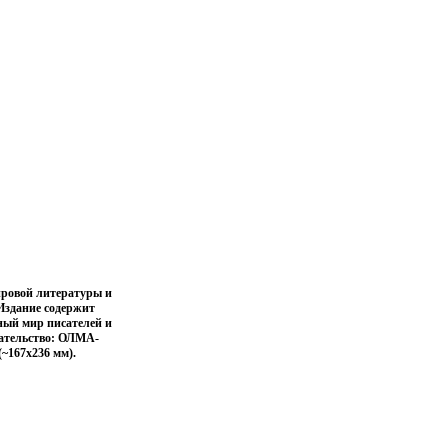
ировой литературы и
 Издание содержит
ный мир писателей и
ательство: ОЛМА-
(~167x236 мм).