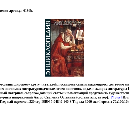
едия артикул 6186b.
ресована широкому кругу читателей, посвящена самым выдающимся деятелям м
олее значимых литературоведческих огьеи понятиях, видах и жанрах литературы
ный материал, сопровождающий статьи и помогающий представить художествен
турных направлений Автор Светлана Останина (составитель, автор).
Photosh
Изд
ердый переплет, 320 стр ISBN 5-94849-146-3 Тираж: 3000 экз Формат: 70x100/16 