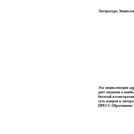
Литература Энциклоп
Эта энциклопедия ад
дает сведения о наиб
богатый иллюстратив
суть жанров и литера
ПРЕСС Образование Тв